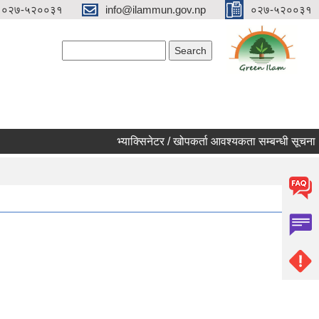
०२७-५२००३१
info@ilammun.gov.np
०२७-५२००३१
Search form
Search
भ्याक्सिनेटर / खोपकर्ता आवश्यकता सम्बन्धी सूचना ।