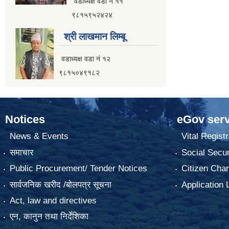
वडाध्यक्ष वडा नं ११
९८१५९५२४२४
श्री लाखमान लिम्बू
वडाध्यक्ष वडा नं १२
९८१५०४९१८२
Notices
eGov serv
News & Events
Vital Registr
समाचार
Social Secur
Public Procurement/ Tender Notices
Citizen Char
सार्वजनिक खरीद /बोलपत्र सूचना
Application 
Act, law and directives
एन, कानुन तथा निर्देशिका