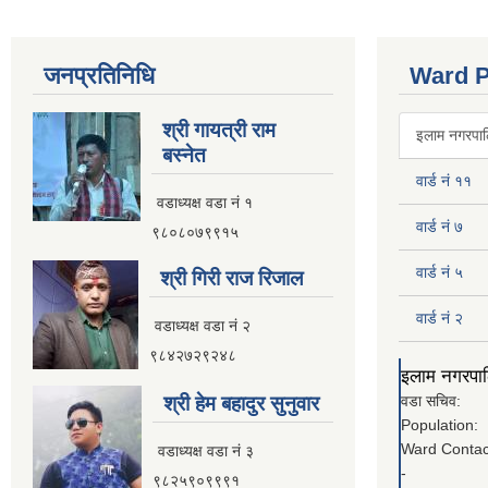
जनप्रतिनिधि
Ward P
श्री गायत्री राम
इलाम नगरपालि
बस्नेत
वार्ड नं ११
वडाध्यक्ष वडा न‌ं १
वार्ड नं ७
९८०८०७९९१५
वार्ड नं ५
श्री गिरी राज रिजाल
वार्ड नं २
वडाध्यक्ष वडा नं २
९८४२७२९२४८
इलाम नगरपालि
श्री हेम बहादुर सुनुवार
वडा सचिव:
Population:
Ward Contac
वडाध्यक्ष वडा नं ३
-
९८२५९०९९९१