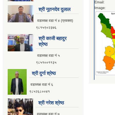
Email:
Image:
श्री नूतनदेव दुलाल
वडाध्यक्ष वडा नं ४ (प्रवक्ता)
९८१५९०२३७६
श्री काजी बहादुर
श्रेष्ठ
वडाध्यक्ष वडा नं ५
९८५१००११३५
श्री दुर्गा श्रेष्ठ
वडाध्यक्ष वडा नं ६
९८५२६८००४१
श्री नरेश श्रेष्ठ
वडाध्यक्ष वडा नं ७