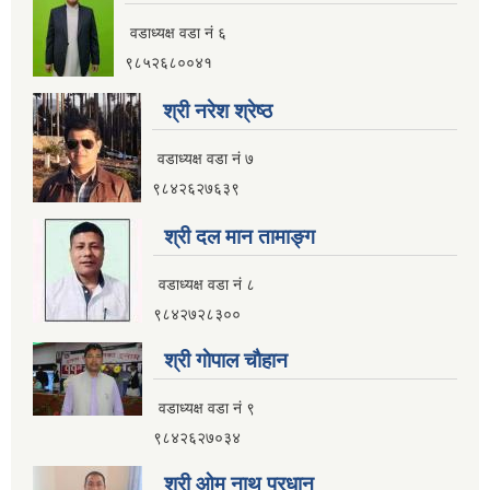
नगर यातायात गुरु योजना (MTMP) प्राविधिक तथा आर्थिक प्रस्ताव आह्वानको सूचना
वडाध्यक्ष वडा नं ६
९८५२६८००४१
श्री नरेश श्रेष्ठ
पुराना जिन्सी मालसामान लिलाम बिक्रीसम्बन्धी मिति २०७५।४।२२ को तेस्रो पटकको सूचना
वडाध्यक्ष वडा नं ७
९८४२६२७६३९
श्री दल मान तामाङ्ग
वडाध्यक्ष वडा नं ८
९८४२७२८३००
श्री गाेपाल चाैहान
वडाध्यक्ष वडा नं ९
९८४२६२७०३४
श्री ओम नाथ प्रधान