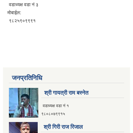
वडाध्यक्ष वडा नं ३
मोबाईल:
९८२५९०९९९१
जनप्रतिनिधि
श्री गायत्री राम बस्नेत
वडाध्यक्ष वडा न‌ं १
९८०८०७९९१५
श्री गिरी राज रिजाल