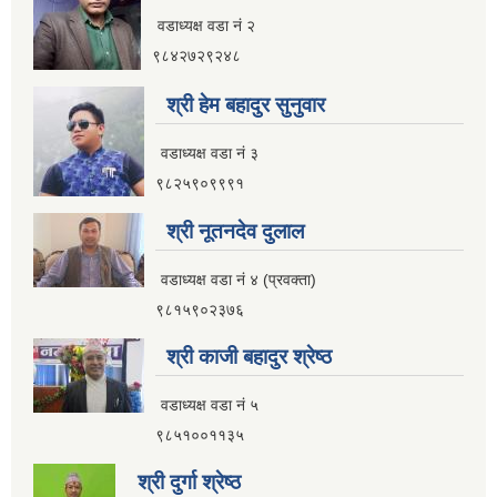
वडाध्यक्ष वडा नं २
इलाम नगरपालिका कार्यालय भवन निर्माणको शिलवन्दी वोलपत्र आब्हान सम्वन्धि सूचना
९८४२७२९२४८
श्री हेम बहादुर सुनुवार
वडाध्यक्ष वडा नं ३
९८२५९०९९९१
श्री नूतनदेव दुलाल
वडाध्यक्ष वडा नं ४ (प्रवक्ता)
९८१५९०२३७६
श्री काजी बहादुर श्रेष्ठ
वडाध्यक्ष वडा नं ५
९८५१००११३५
इलाम नगरपालिकाको भू-उपयोग योजना तयार गर्ने काममा प्राविधिक तथा आर्थिक प्रस्ताव आव्हान सम्वन्धि सूचना
श्री दुर्गा श्रेष्ठ