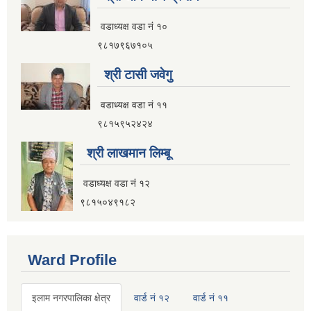
वडाध्यक्ष वडा नं १०
९८१७९६७१०५
श्री टासी जवेगु
वडाध्यक्ष वडा नं ११
९८१५९५२४२४
श्री लाखमान लिम्बू
वडाध्यक्ष वडा नं १२
९८१५०४९१८२
Ward Profile
इलाम नगरपालिका क्षेत्र
वार्ड नं १२
वार्ड नं ११