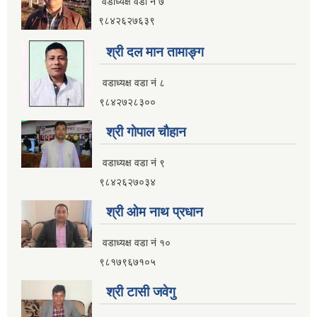
वडाध्यक्ष वडा नं ७
९८४२६२७६३९
श्री दल मान तामाङ्ग
वडाध्यक्ष वडा नं ८
९८४२७२८३००
श्री गाेपाल चाैहान
वडाध्यक्ष वडा नं ९
९८४२६२७०३४
श्री ओम नाथ प्रधान
वडाध्यक्ष वडा नं १०
९८१७९६७१०५
श्री टासी जवेगु