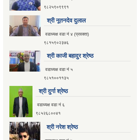
९८२५९०९९९१
श्री नूतनदेव दुलाल
वडाध्यक्ष वडा नं ४ (प्रवक्ता)
९८१५९०२३७६
श्री काजी बहादुर श्रेष्ठ
वडाध्यक्ष वडा नं ५
९८५१००११३५
श्री दुर्गा श्रेष्ठ
वडाध्यक्ष वडा नं ६
९८५२६८००४१
श्री नरेश श्रेष्ठ