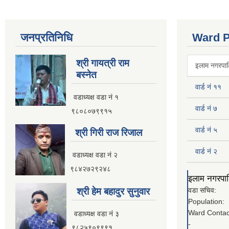
जनप्रतिनिधि
Ward P
श्री गायत्री राम
इलाम नगरपालि
बस्नेत
वार्ड नं ११
वडाध्यक्ष वडा न‌ं १
वार्ड नं ७
९८०८०७९९१५
वार्ड नं ५
श्री गिरी राज रिजाल
वार्ड नं २
वडाध्यक्ष वडा नं २
९८४२७२९२४८
इलाम नगरपालि
श्री हेम बहादुर सुनुवार
वडा सचिव:
Population:
Ward Contac
वडाध्यक्ष वडा नं ३
-
९८२५९०९९९१