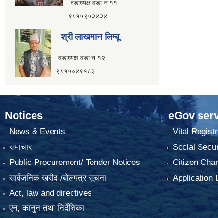
वडाध्यक्ष वडा नं ११
९८१५९५२४२४
श्री लाखमान लिम्बू
वडाध्यक्ष वडा नं १२
९८१५०४९१८२
Notices
eGov serv
News & Events
Vital Registr
समाचार
Social Secur
Public Procurement/ Tender Notices
Citizen Char
सार्वजनिक खरीद /बोलपत्र सूचना
Application 
Act, law and directives
एन, कानुन तथा निर्देशिका