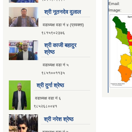
Email:
Image:
श्री नूतनदेव दुलाल
वडाध्यक्ष वडा नं ४ (प्रवक्ता)
९८१५९०२३७६
श्री काजी बहादुर
श्रेष्ठ
वडाध्यक्ष वडा नं ५
९८५१००११३५
श्री दुर्गा श्रेष्ठ
वडाध्यक्ष वडा नं ६
९८५२६८००४१
श्री नरेश श्रेष्ठ
वडाध्यक्ष वडा नं ७