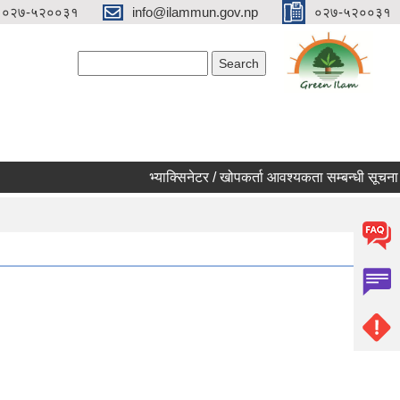
०२७-५२००३१
info@ilammun.gov.np
०२७-५२००३१
Search form
Search
भ्याक्सिनेटर / खोपकर्ता आवश्यकता सम्बन्धी सूचना ।