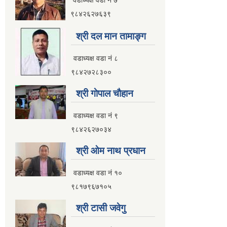
९८४२६२७६३९
श्री दल मान तामाङ्ग
वडाध्यक्ष वडा नं ८
९८४२७२८३००
श्री गाेपाल चाैहान
वडाध्यक्ष वडा नं ९
९८४२६२७०३४
श्री ओम नाथ प्रधान
वडाध्यक्ष वडा नं १०
९८१७९६७१०५
श्री टासी जवेगु