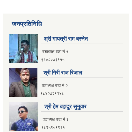
जनप्रतिनिधि
श्री गायत्री राम बस्नेत
वडाध्यक्ष वडा न‌ं १
९८०८०७९९१५
श्री गिरी राज रिजाल
वडाध्यक्ष वडा नं २
९८४२७२९२४८
श्री हेम बहादुर सुनुवार
वडाध्यक्ष वडा नं ३
९८२५९०९९९१