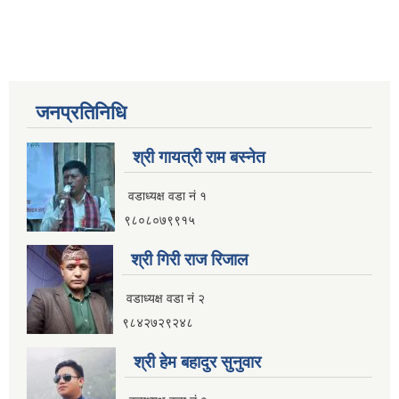
जनप्रतिनिधि
श्री गायत्री राम बस्नेत
वडाध्यक्ष वडा न‌ं १
९८०८०७९९१५
श्री गिरी राज रिजाल
वडाध्यक्ष वडा नं २
९८४२७२९२४८
श्री हेम बहादुर सुनुवार