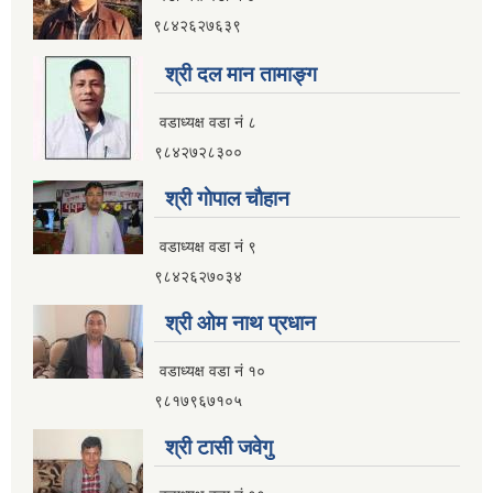
९८४२६२७६३९
श्री दल मान तामाङ्ग
वडाध्यक्ष वडा नं ८
९८४२७२८३००
श्री गाेपाल चाैहान
वडाध्यक्ष वडा नं ९
९८४२६२७०३४
श्री ओम नाथ प्रधान
वडाध्यक्ष वडा नं १०
९८१७९६७१०५
श्री टासी जवेगु