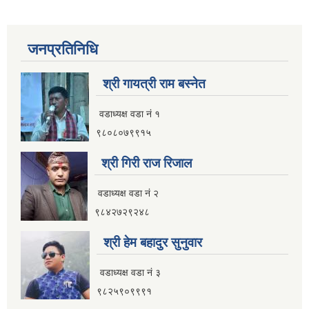
जनप्रतिनिधि
श्री गायत्री राम बस्नेत
वडाध्यक्ष वडा न‌ं १
९८०८०७९९१५
श्री गिरी राज रिजाल
वडाध्यक्ष वडा नं २
९८४२७२९२४८
श्री हेम बहादुर सुनुवार
वडाध्यक्ष वडा नं ३
९८२५९०९९९१