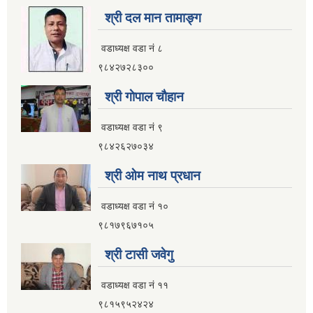
श्री दल मान तामाङ्ग
वडाध्यक्ष वडा नं ८
९८४२७२८३००
श्री गाेपाल चाैहान
वडाध्यक्ष वडा नं ९
९८४२६२७०३४
श्री ओम नाथ प्रधान
वडाध्यक्ष वडा नं १०
९८१७९६७१०५
श्री टासी जवेगु
वडाध्यक्ष वडा नं ११
९८१५९५२४२४