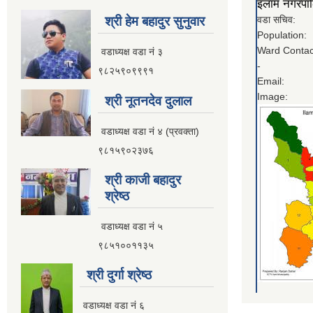
इलाम नगरपालि
श्री हेम बहादुर सुनुवार
वडा सचिव:
Population:
Ward Contac
वडाध्यक्ष वडा नं ३
-
९८२५९०९९९१
Email:
Image:
श्री नूतनदेव दुलाल
वडाध्यक्ष वडा नं ४ (प्रवक्ता)
९८१५९०२३७६
श्री काजी बहादुर
श्रेष्ठ
वडाध्यक्ष वडा नं ५
९८५१००११३५
श्री दुर्गा श्रेष्ठ
वडाध्यक्ष वडा नं ६