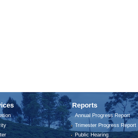
ices
Reports
ation
Annual Progress Report
ity
Trimester Progress Report
ter
Public Hearing