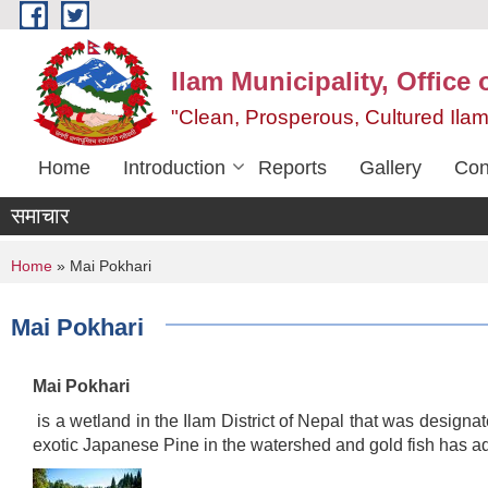
Skip to main content
Ilam Municipality, Office
"Clean, Prosperous, Cultured Ilam
Home
Introduction
Reports
Gallery
Con
समाचार
You are here
Home
» Mai Pokhari
Mai Pokhari
Mai Pokhari
is a wetland in the Ilam District of Nepal that was designat
exotic Japanese Pine in the watershed and gold fish has ad