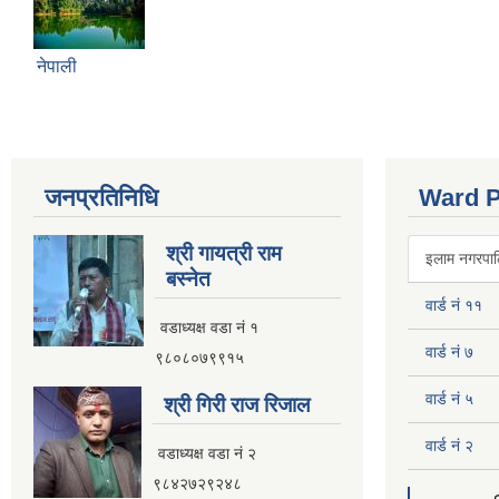
नेपाली
जनप्रतिनिधि
Ward P
श्री गायत्री राम
इलाम नगरपालि
बस्नेत
वार्ड नं ११
वडाध्यक्ष वडा न‌ं १
वार्ड नं ७
९८०८०७९९१५
वार्ड नं ५
श्री गिरी राज रिजाल
वार्ड नं २
वडाध्यक्ष वडा नं २
९८४२७२९२४८