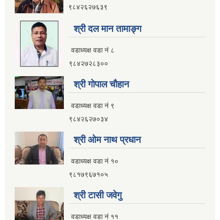
९८४२६२७६३९
श्री दल मान तामाङ्ग
वडाध्यक्ष वडा नं ८
९८४२७२८३००
श्री गाेपाल चाैहान
वडाध्यक्ष वडा नं ९
९८४२६२७०३४
श्री ओम नाथ प्रधान
वडाध्यक्ष वडा नं १०
९८१७९६७१०५
श्री टासी जवेगु
वडाध्यक्ष वडा नं ११