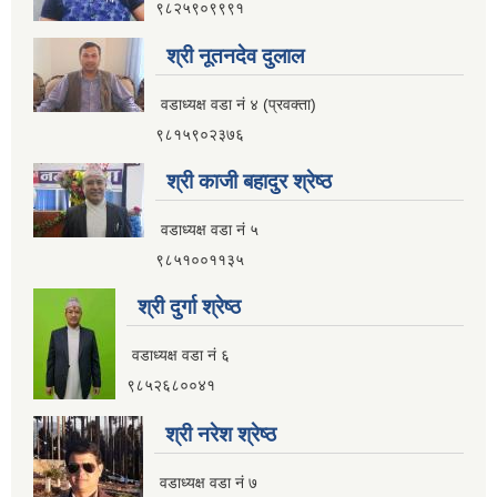
९८२५९०९९९१
श्री नूतनदेव दुलाल
वडाध्यक्ष वडा नं ४ (प्रवक्ता)
९८१५९०२३७६
श्री काजी बहादुर श्रेष्ठ
वडाध्यक्ष वडा नं ५
९८५१००११३५
श्री दुर्गा श्रेष्ठ
वडाध्यक्ष वडा नं ६
९८५२६८००४१
श्री नरेश श्रेष्ठ
वडाध्यक्ष वडा नं ७