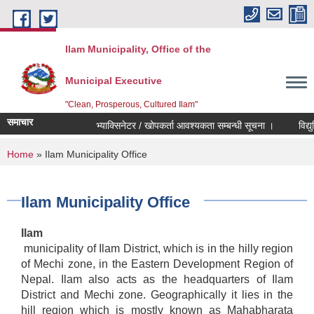
Skip to main content
Ilam Municipality, Office of the
Municipal Executive
"Clean, Prosperous, Cultured Ilam"
समाचार
भ्याक्सिनेटर / खोपकर्ता आवश्यकता सम्बन्धी सूचना ।
विद्युतिय
You are here
Home
» Ilam Municipality Office
Ilam Municipality Office
Ilam
municipality of Ilam District, which is in the hilly region
of Mechi zone, in the Eastern Development Region of
Nepal. Ilam also acts as the headquarters of Ilam
District and Mechi zone. Geographically it lies in the
hill region which is mostly known as Mahabharata