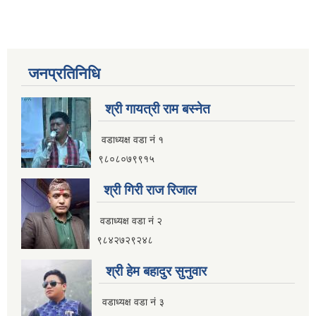
जनप्रतिनिधि
श्री गायत्री राम बस्नेत
वडाध्यक्ष वडा न‌ं १
९८०८०७९९१५
श्री गिरी राज रिजाल
वडाध्यक्ष वडा नं २
९८४२७२९२४८
श्री हेम बहादुर सुनुवार
वडाध्यक्ष वडा नं ३