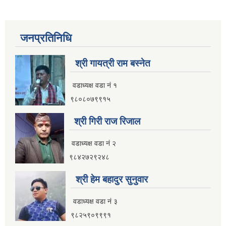
जनप्रतिनिधि
श्री गायत्री राम बस्नेत
वडाध्यक्ष वडा न‌ं १
९८०८०७९९१५
श्री गिरी राज रिजाल
वडाध्यक्ष वडा नं २
९८४२७२९२४८
श्री हेम बहादुर सुनुवार
वडाध्यक्ष वडा नं ३
९८२५९०९९९१