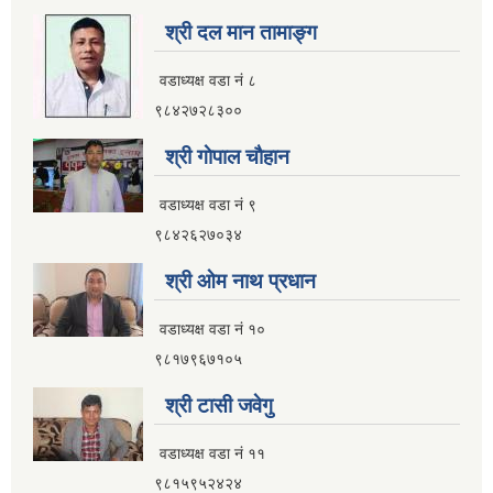
श्री दल मान तामाङ्ग
वडाध्यक्ष वडा नं ८
९८४२७२८३००
श्री गाेपाल चाैहान
वडाध्यक्ष वडा नं ९
९८४२६२७०३४
श्री ओम नाथ प्रधान
वडाध्यक्ष वडा नं १०
९८१७९६७१०५
श्री टासी जवेगु
वडाध्यक्ष वडा नं ११
९८१५९५२४२४