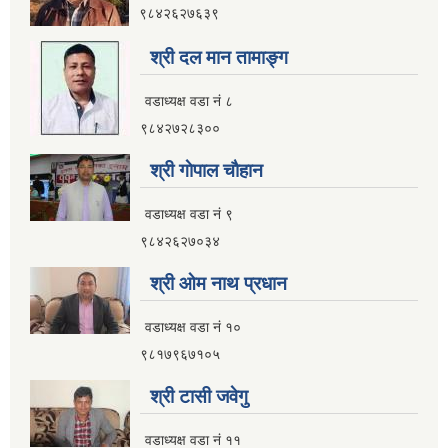
९८४२६२७६३९
इलाम नगरपालिका कार्यालय भवन निर्माणको शिलवन्दी वोलपत्र आब्हान सम्वन्धि सूचना
श्री दल मान तामाङ्ग
वडाध्यक्ष वडा नं ८
९८४२७२८३००
श्री गाेपाल चाैहान
वडाध्यक्ष वडा नं ९
९८४२६२७०३४
श्री ओम नाथ प्रधान
वडाध्यक्ष वडा नं १०
९८१७९६७१०५
श्री टासी जवेगु
इलाम नगरपालिकाको भू-उपयोग योजना तयार गर्ने काममा प्राविधिक तथा आर्थिक प्रस्ताव आव्हान सम्वन्धि सूचना
वडाध्यक्ष वडा नं ११