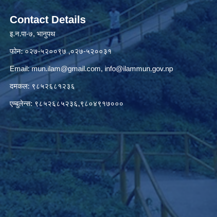
Contact Details
इ.न.पा-७, भानुपथ
फोन: ०२७-५२००९७ ,०२७-५२००३१
Email:
mun.ilam@gmail.com
,
info@ilammun.gov.np
दमकल: ९८५२६८१२३६
एम्बुलेन्स: ९८५२६८५२३६,९८०४९१७०००