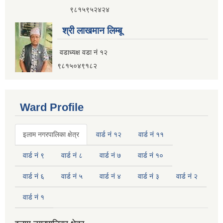
नगर यातायात गुरु योजना (MTMP) प्राविधिक तथा आर्थिक प्रस्ताव आह्वानको सूचना
९८१५९५२४२४
श्री लाखमान लिम्बू
वडाध्यक्ष वडा नं १२
पुराना जिन्सी मालसामान लिलाम बिक्रीसम्बन्धी मिति २०७५।४।२२ को तेस्रो पटकको सूचना
९८१५०४९१८२
Ward Profile
इलाम नगरपालिका क्षेत्र
वार्ड नं १२
वार्ड नं ११
वार्ड नं ९
वार्ड नं ८
वार्ड नं ७
वार्ड नं १०
वार्ड नं ६
वार्ड नं ५
वार्ड नं ४
वार्ड नं ३
वार्ड नं २
वार्ड नं १