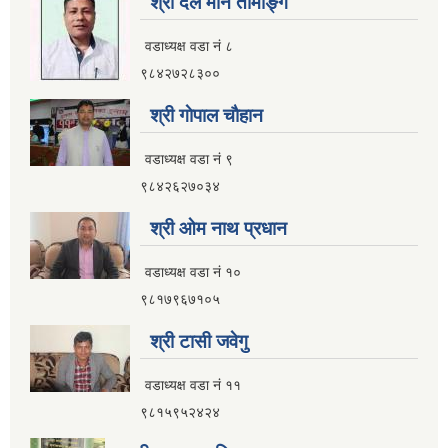
श्री दल मान तामाङ्ग
वडाध्यक्ष वडा नं ८
९८४२७२८३००
श्री गाेपाल चाैहान
वडाध्यक्ष वडा नं ९
९८४२६२७०३४
श्री ओम नाथ प्रधान
वडाध्यक्ष वडा नं १०
९८१७९६७१०५
श्री टासी जवेगु
वडाध्यक्ष वडा नं ११
९८१५९५२४२४