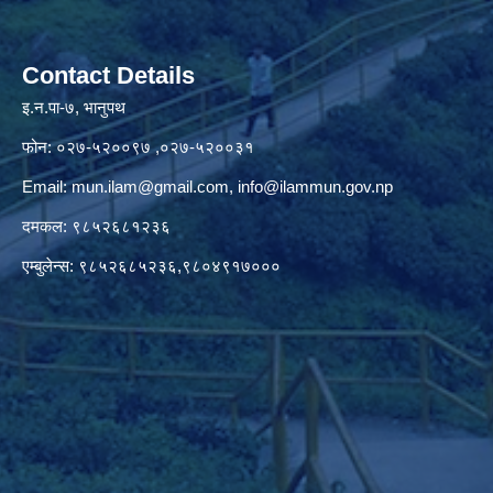
Contact Details
इ.न.पा-७, भानुपथ
फोन: ०२७-५२००९७ ,०२७-५२००३१
Email:
mun.ilam@gmail.com
,
info@ilammun.gov.np
दमकल: ९८५२६८१२३६
एम्बुलेन्स: ९८५२६८५२३६,९८०४९१७०००