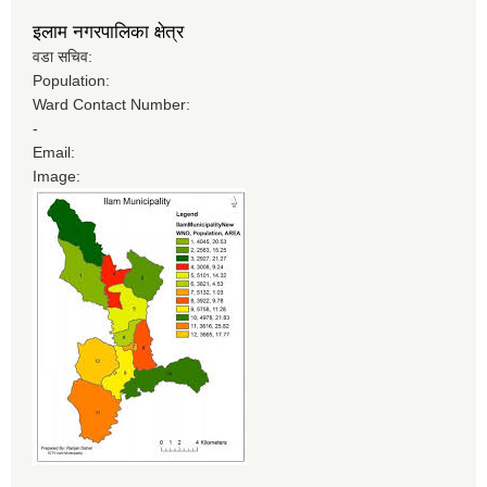
नगर यातायात गुरु योजना (MTMP) प्राविधिक तथा आर्थिक प्रस्ताव आह्वानको सूचना
इलाम नगरपालिका क्षेत्र
वडा सचिव:
Population:
Ward Contact Number:
-
पुराना जिन्सी मालसामान लिलाम बिक्रीसम्बन्धी मिति २०७५।४।२२ को तेस्रो पटकको सूचना
Email:
Image: