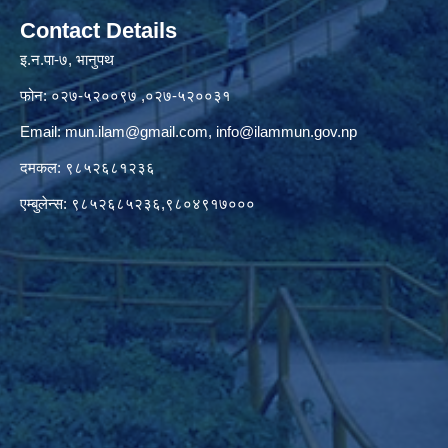
Contact Details
इ.न.पा-७, भानुपथ
फोन: ०२७-५२००९७ ,०२७-५२००३१
Email:
mun.ilam@gmail.com
,
info@ilammun.gov.np
दमकल: ९८५२६८१२३६
एम्बुलेन्स: ९८५२६८५२३६,९८०४९१७०००