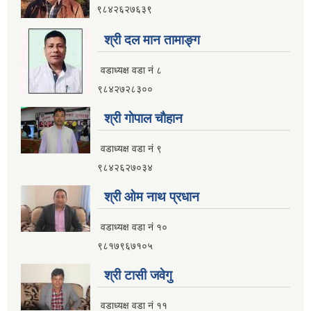
९८४२६२७६३९
इलाम नगरपालिका कार्यालय भवन निर्माणको शिलवन्दी वोलपत्र आब्हान सम्वन्धि सूचना
श्री दल मान तामाङ्ग
वडाध्यक्ष वडा नं ८
९८४२७२८३००
श्री गाेपाल चाैहान
वडाध्यक्ष वडा नं ९
९८४२६२७०३४
श्री ओम नाथ प्रधान
वडाध्यक्ष वडा नं १०
९८१७९६७१०५
श्री टासी जवेगु
इलाम नगरपालिकाको भू-उपयोग योजना तयार गर्ने काममा प्राविधिक तथा आर्थिक प्रस्ताव आव्हान सम्वन्धि सूचना
वडाध्यक्ष वडा नं ११