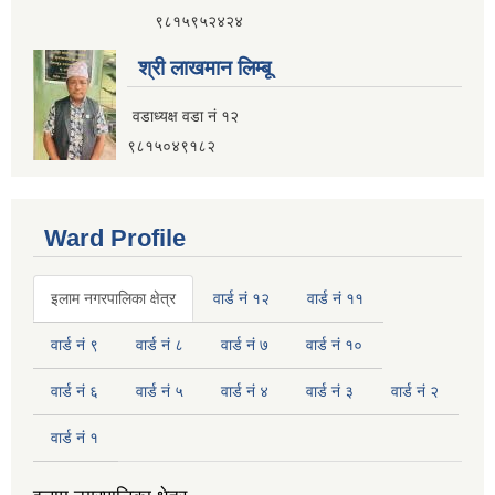
नगर यातायात गुरु योजना (MTMP) प्राविधिक तथा आर्थिक प्रस्ताव आह्वानको सूचना
९८१५९५२४२४
श्री लाखमान लिम्बू
वडाध्यक्ष वडा नं १२
पुराना जिन्सी मालसामान लिलाम बिक्रीसम्बन्धी मिति २०७५।४।२२ को तेस्रो पटकको सूचना
९८१५०४९१८२
Ward Profile
इलाम नगरपालिका क्षेत्र
वार्ड नं १२
वार्ड नं ११
वार्ड नं ९
वार्ड नं ८
वार्ड नं ७
वार्ड नं १०
वार्ड नं ६
वार्ड नं ५
वार्ड नं ४
वार्ड नं ३
वार्ड नं २
वार्ड नं १