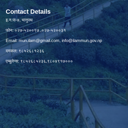
Contact Details
इ.न.पा-७, भानुपथ
फोन: ०२७-५२००९७ ,०२७-५२००३१
Email:
mun.ilam@gmail.com
,
info@ilammun.gov.np
दमकल: ९८५२६८१२३६
एम्बुलेन्स: ९८५२६८५२३६,९८०४९१७०००