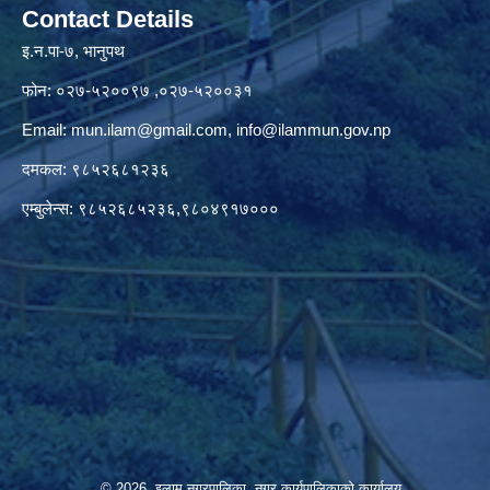
Contact Details
इ.न.पा-७, भानुपथ
फोन: ०२७-५२००९७ ,०२७-५२००३१
Email:
mun.ilam@gmail.com
,
info@ilammun.gov.np
दमकल: ९८५२६८१२३६
एम्बुलेन्स: ९८५२६८५२३६,९८०४९१७०००
© 2026 इलाम नगरपालिका, नगर कार्यपालिकाको कार्यालय