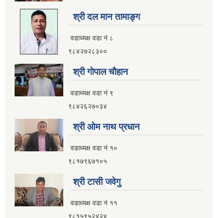
इलाम नगरपालिका कार्यालय भवन निर्माणको शिलवन्दी वोलपत्र आब्हान सम्वन्धि सूचना
श्री दल मान तामाङ्ग
वडाध्यक्ष वडा नं ८
९८४२७२८३००
श्री गाेपाल चाैहान
वडाध्यक्ष वडा नं ९
९८४२६२७०३४
श्री ओम नाथ प्रधान
वडाध्यक्ष वडा नं १०
९८१७९६७१०५
श्री टासी जवेगु
इलाम नगरपालिकाको भू-उपयोग योजना तयार गर्ने काममा प्राविधिक तथा आर्थिक प्रस्ताव आव्हान सम्वन्धि सूचना
वडाध्यक्ष वडा नं ११
९८१५९५२४२४