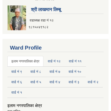
नगर यातायात गुरु योजना (MTMP) प्राविधिक तथा आर्थिक प्रस्ताव आह्वानको सूचना
श्री लाखमान लिम्बू
वडाध्यक्ष वडा नं १२
९८१५०४९१८२
पुराना जिन्सी मालसामान लिलाम बिक्रीसम्बन्धी मिति २०७५।४।२२ को तेस्रो पटकको सूचना
Ward Profile
इलाम नगरपालिका क्षेत्र
वार्ड नं १२
वार्ड नं ११
वार्ड नं ९
वार्ड नं ८
वार्ड नं ७
वार्ड नं १०
वार्ड नं ६
वार्ड नं ५
वार्ड नं ४
वार्ड नं ३
वार्ड नं २
वार्ड नं १
इलाम नगरपालिका क्षेत्र