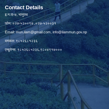
Contact Details
इ.न.पा-७, भानुपथ
फोन: ०२७-५२००९७ ,०२७-५२००३१
Email:
mun.ilam@gmail.com
,
info@ilammun.gov.np
दमकल: ९८५२६८१२३६
एम्बुलेन्स: ९८५२६८५२३६,९८०४९१७०००