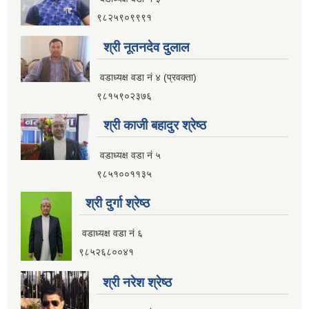
९८२५९०९९९१
इलाम नगरपालिका कार्यालय भवन निर्माणको शिलवन्दी वोलपत्र आब्हान सम्वन्धि सूचना
श्री नूतनदेव दुलाल
वडाध्यक्ष वडा नं ४ (प्रवक्ता)
९८१५९०२३७६
श्री काजी बहादुर श्रेष्ठ
वडाध्यक्ष वडा नं ५
९८५१००११३५
श्री दुर्गा श्रेष्ठ
वडाध्यक्ष वडा नं ६
९८५२६८००४१
इलाम नगरपालिकाको भू-उपयोग योजना तयार गर्ने काममा प्राविधिक तथा आर्थिक प्रस्ताव आव्हान सम्वन्धि सूचना
श्री नरेश श्रेष्ठ