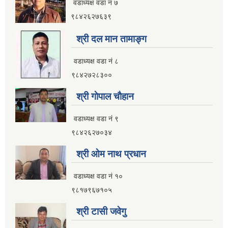
वडाध्यक्ष वडा नं ७
नगर यातायात गुरु योजना (MTMP) प्राविधिक तथा आर्थिक प्रस्ताव आह्वानको सूचना
९८४२६२७६३९
श्री दल मान तामाङ्ग
वडाध्यक्ष वडा नं ८
पुराना जिन्सी मालसामान लिलाम बिक्रीसम्बन्धी मिति २०७५।४।२२ को तेस्रो पटकको सूचना
९८४२७२८३००
श्री गाेपाल चाैहान
वडाध्यक्ष वडा नं ९
९८४२६२७०३४
श्री ओम नाथ प्रधान
वडाध्यक्ष वडा नं १०
९८१७९६७१०५
श्री टासी जवेगु