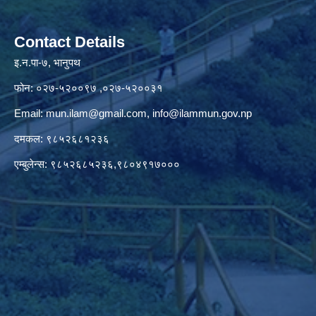
Contact Details
इ.न.पा-७, भानुपथ
फोन: ०२७-५२००९७ ,०२७-५२००३१
Email:
mun.ilam@gmail.com
,
info@ilammun.gov.np
दमकल: ९८५२६८१२३६
एम्बुलेन्स: ९८५२६८५२३६,९८०४९१७०००