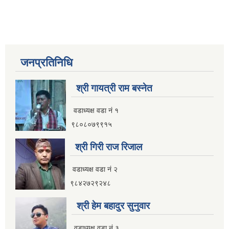
जनप्रतिनिधि
श्री गायत्री राम बस्नेत
वडाध्यक्ष वडा न‌ं १
९८०८०७९९१५
श्री गिरी राज रिजाल
वडाध्यक्ष वडा नं २
९८४२७२९२४८
श्री हेम बहादुर सुनुवार
वडाध्यक्ष वडा नं ३