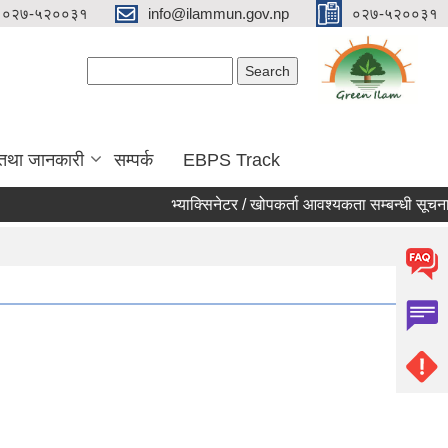
०२७-५२००३१
info@ilammun.gov.np
०२७-५२००३१
Search form
Search
 तथा जानकारी
सम्पर्क
EBPS Track
भ्याक्सिनेटर / खोपकर्ता आवश्यकता सम्बन्धी सूचना ।