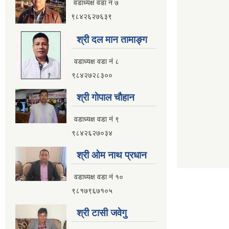
वडाध्यक्ष वडा नं ७
९८४२६२७६३९
श्री दल मान तामाङ्ग
वडाध्यक्ष वडा नं ८
९८४२७२८३००
श्री गाेपाल चाैहान
वडाध्यक्ष वडा नं ९
९८४२६२७०३४
श्री ओम नाथ प्रधान
वडाध्यक्ष वडा नं १०
९८१७९६७१०५
श्री टासी जवेगु