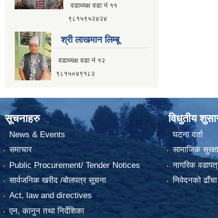
वडाध्यक्ष वडा नं ११
९८१५९५२४२४
श्री लाखमान लिम्बू
वडाध्यक्ष वडा नं १२
९८१५०४९१८२
सूचनाहरु
विधुतीय शुस
News & Events
घटना दर्ता
समाचार
सामाजिक सुरक्ष
Public Procurement/ Tender Notices
नागरिक वडापत्
सार्वजनिक खरीद /बोलपत्र सूचना
निवेदनको ढाँचा
Act, law and directives
एन, कानुन तथा निर्देशिका