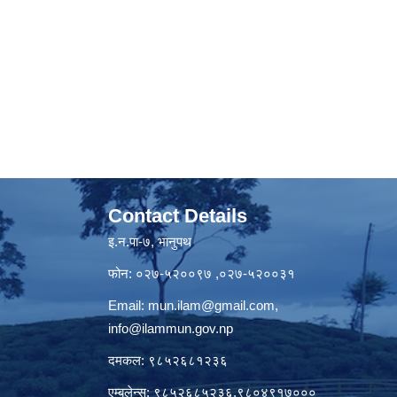
Contact Details
इ.न.पा-७, भानुपथ
फोन: ०२७-५२००९७ ,०२७-५२००३१
Email:
mun.ilam@gmail.com
,
info@ilammun.gov.np
दमकल: ९८५२६८१२३६
एम्बुलेन्स: ९८५२६८५२३६,९८०४९१७०००