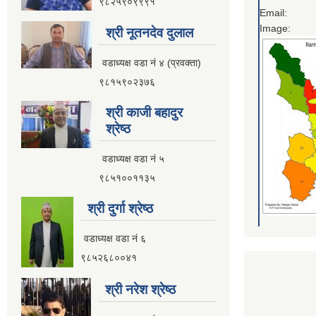
९८२५९०९९९१
Email:
Image:
श्री नूतनदेव दुलाल
वडाध्यक्ष वडा नं ४ (प्रवक्ता)
९८१५९०२३७६
श्री काजी बहादुर
श्रेष्ठ
वडाध्यक्ष वडा नं ५
९८५१००११३५
श्री दुर्गा श्रेष्ठ
वडाध्यक्ष वडा नं ६
९८५२६८००४१
श्री नरेश श्रेष्ठ