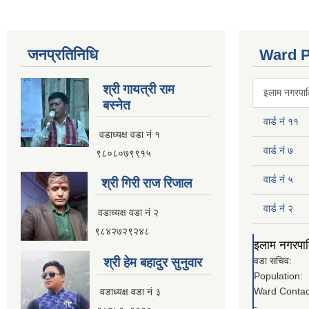
जनप्रतिनिधि
Ward P
श्री गायत्री राम
इलाम नगरपालि
बस्नेत
वार्ड नं ११
वडाध्यक्ष वडा न‌ं १
वार्ड नं ७
९८०८०७९९१५
वार्ड नं ५
श्री गिरी राज रिजाल
वार्ड नं २
वडाध्यक्ष वडा नं २
९८४२७२९२४८
इलाम नगरपालि
श्री हेम बहादुर सुनुवार
वडा सचिव:
Population:
Ward Contac
वडाध्यक्ष वडा नं ३
-