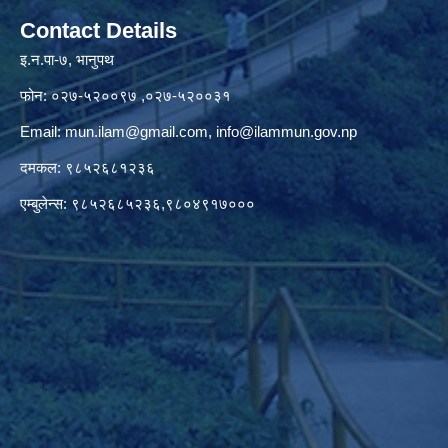
Contact Details
इ.न.पा-७, भानुपथ
फोन: ०२७-५२००९७ ,०२७-५२००३१
Email:
mun.ilam@gmail.com
,
info@ilammun.gov.np
दमकल: ९८५२६८१२३६
एम्बुलेन्स: ९८५२६८५२३६,९८०४९१७०००