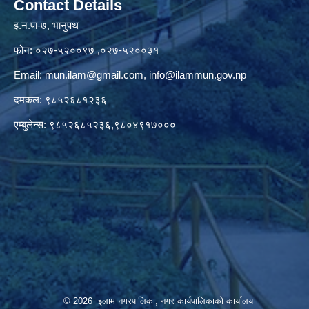
Contact Details
इ.न.पा-७, भानुपथ
फोन: ०२७-५२००९७ ,०२७-५२००३१
Email:
mun.ilam@gmail.com
,
info@ilammun.gov.np
दमकल: ९८५२६८१२३६
एम्बुलेन्स: ९८५२६८५२३६,९८०४९१७०००
© 2026 इलाम नगरपालिका, नगर कार्यपालिकाको कार्यालय