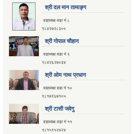
श्री दल मान तामाङ्ग
वडाध्यक्ष वडा नं ८
९८४२७२८३००
श्री गाेपाल चाैहान
वडाध्यक्ष वडा नं ९
९८४२६२७०३४
श्री ओम नाथ प्रधान
वडाध्यक्ष वडा नं १०
९८१७९६७१०५
श्री टासी जवेगु
वडाध्यक्ष वडा नं ११
९८१५९५२४२४