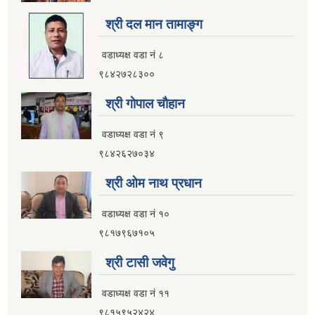
इलाम नगरपालिका कार्यालय भवन निर्माणको शिलवन्दी वोलपत्र आब्हान सम्वन्धि सूचना
श्री दल मान तामाङ्ग
वडाध्यक्ष वडा नं ८
९८४२७२८३००
श्री गाेपाल चाैहान
वडाध्यक्ष वडा नं ९
९८४२६२७०३४
श्री ओम नाथ प्रधान
वडाध्यक्ष वडा नं १०
९८१७९६७१०५
श्री टासी जवेगु
इलाम नगरपालिकाको भू-उपयोग योजना तयार गर्ने काममा प्राविधिक तथा आर्थिक प्रस्ताव आव्हान सम्वन्धि सूचना
वडाध्यक्ष वडा नं ११
९८१५९५२४२४