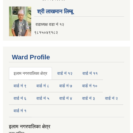
नगर यातायात गुरु योजना (MTMP) प्राविधिक तथा आर्थिक प्रस्ताव आह्वानको सूचना
श्री लाखमान लिम्बू
वडाध्यक्ष वडा नं १२
९८१५०४९१८२
पुराना जिन्सी मालसामान लिलाम बिक्रीसम्बन्धी मिति २०७५।४।२२ को तेस्रो पटकको सूचना
Ward Profile
इलाम नगरपालिका क्षेत्र
वार्ड नं १२
वार्ड नं ११
वार्ड नं ९
वार्ड नं ८
वार्ड नं ७
वार्ड नं १०
वार्ड नं ६
वार्ड नं ५
वार्ड नं ४
वार्ड नं ३
वार्ड नं २
वार्ड नं १
इलाम नगरपालिका क्षेत्र