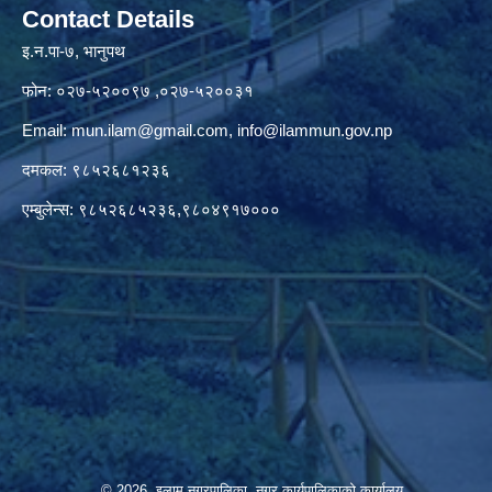
Contact Details
इ.न.पा-७, भानुपथ
फोन: ०२७-५२००९७ ,०२७-५२००३१
Email:
mun.ilam@gmail.com
,
info@ilammun.gov.np
दमकल: ९८५२६८१२३६
एम्बुलेन्स: ९८५२६८५२३६,९८०४९१७०००
© 2026 इलाम नगरपालिका, नगर कार्यपालिकाको कार्यालय