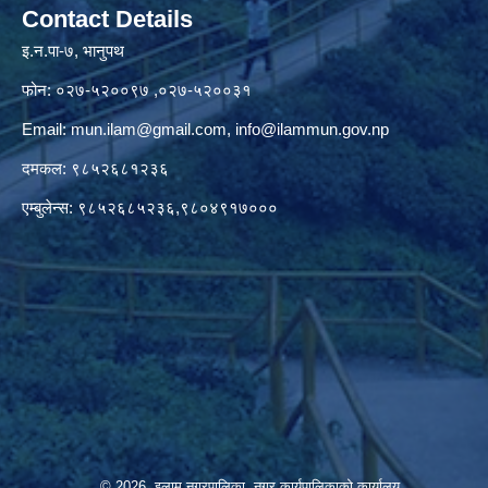
Contact Details
इ.न.पा-७, भानुपथ
फोन: ०२७-५२००९७ ,०२७-५२००३१
Email:
mun.ilam@gmail.com
,
info@ilammun.gov.np
दमकल: ९८५२६८१२३६
एम्बुलेन्स: ९८५२६८५२३६,९८०४९१७०००
© 2026 इलाम नगरपालिका, नगर कार्यपालिकाको कार्यालय