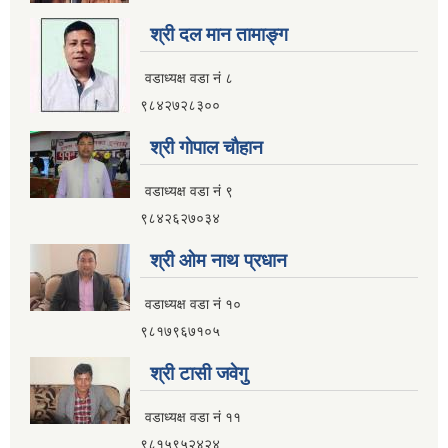
इलाम नगरपालिका कार्यालय भवन निर्माणको शिलवन्दी वोलपत्र आब्हान सम्वन्धि सूचना
श्री दल मान तामाङ्ग
वडाध्यक्ष वडा नं ८
९८४२७२८३००
श्री गाेपाल चाैहान
वडाध्यक्ष वडा नं ९
९८४२६२७०३४
श्री ओम नाथ प्रधान
वडाध्यक्ष वडा नं १०
९८१७९६७१०५
श्री टासी जवेगु
इलाम नगरपालिकाको भू-उपयोग योजना तयार गर्ने काममा प्राविधिक तथा आर्थिक प्रस्ताव आव्हान सम्वन्धि सूचना
वडाध्यक्ष वडा नं ११
९८१५९५२४२४