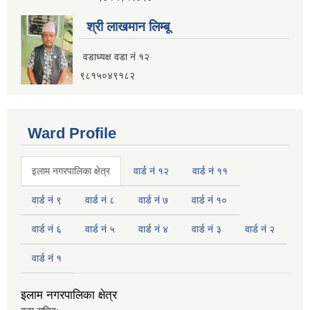
नगर यातायात गुरु योजना (MTMP) प्राविधिक तथा आर्थिक प्रस्ताव आह्वानको सूचना
श्री लाखमान लिम्बू
वडाध्यक्ष वडा नं १२
९८१५०४९१८२
पुराना जिन्सी मालसामान लिलाम बिक्रीसम्बन्धी मिति २०७५।४।२२ को तेस्रो पटकको सूचना
Ward Profile
इलाम नगरपालिका क्षेत्र
वार्ड नं १२
वार्ड नं ११
वार्ड नं ९
वार्ड नं ८
वार्ड नं ७
वार्ड नं १०
वार्ड नं ६
वार्ड नं ५
वार्ड नं ४
वार्ड नं ३
वार्ड नं २
वार्ड नं १
इलाम नगरपालिका क्षेत्र