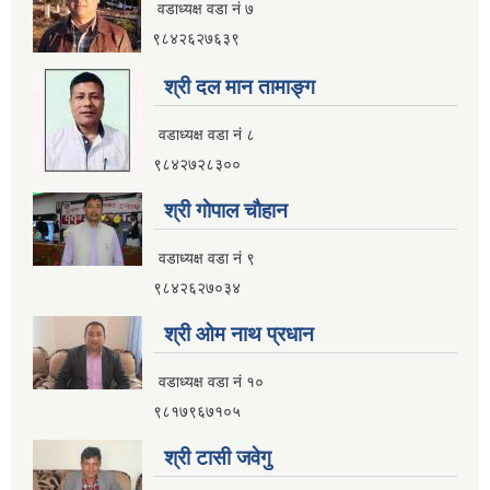
वडाध्यक्ष वडा नं ७
इलाम नगरपालिका कार्यालय भवन निर्माणको शिलवन्दी वोलपत्र आब्हान सम्वन्धि सूचना
९८४२६२७६३९
श्री दल मान तामाङ्ग
वडाध्यक्ष वडा नं ८
९८४२७२८३००
श्री गाेपाल चाैहान
वडाध्यक्ष वडा नं ९
९८४२६२७०३४
श्री ओम नाथ प्रधान
वडाध्यक्ष वडा नं १०
९८१७९६७१०५
इलाम नगरपालिकाको भू-उपयोग योजना तयार गर्ने काममा प्राविधिक तथा आर्थिक प्रस्ताव आव्हान सम्वन्धि सूचना
श्री टासी जवेगु