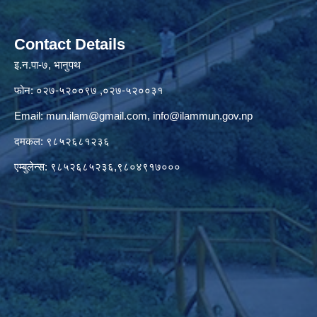
Contact Details
इ.न.पा-७, भानुपथ
फोन: ०२७-५२००९७ ,०२७-५२००३१
Email:
mun.ilam@gmail.com
,
info@ilammun.gov.np
दमकल: ९८५२६८१२३६
एम्बुलेन्स: ९८५२६८५२३६,९८०४९१७०००