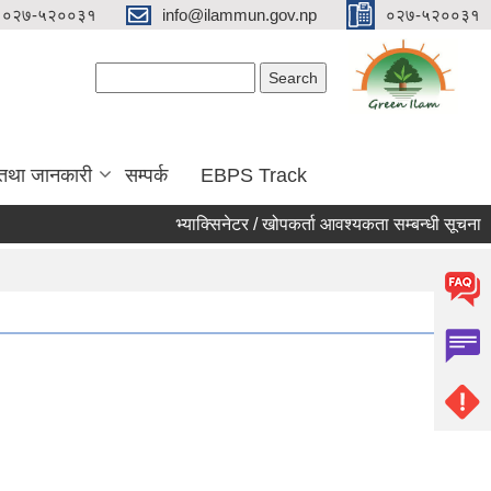
०२७-५२००३१
info@ilammun.gov.np
०२७-५२००३१
Search form
Search
 तथा जानकारी
सम्पर्क
EBPS Track
भ्याक्सिनेटर / खोपकर्ता आवश्यकता सम्बन्धी सूचना ।