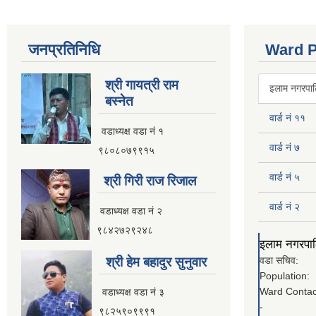
जनप्रतिनिधि
Ward P
श्री गायत्री राम
इलाम नगरपालि
बस्नेत
वार्ड नं ११
वडाध्यक्ष वडा न‌ं १
वार्ड नं ७
९८०८०७९९१५
वार्ड नं ५
श्री गिरी राज रिजाल
वार्ड नं २
वडाध्यक्ष वडा नं २
९८४२७२९२४८
इलाम नगरपालि
श्री हेम बहादुर सुनुवार
वडा सचिव:
Population:
Ward Contac
वडाध्यक्ष वडा नं ३
-
९८२५९०९९९१