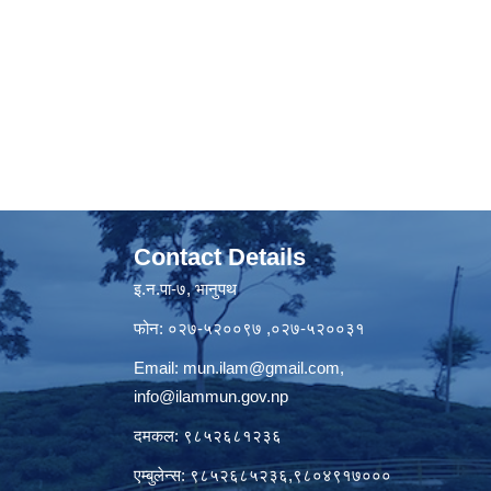
Contact Details
इ.न.पा-७, भानुपथ
फोन: ०२७-५२००९७ ,०२७-५२००३१
Email:
mun.ilam@gmail.com
,
info@ilammun.gov.np
दमकल: ९८५२६८१२३६
एम्बुलेन्स: ९८५२६८५२३६,९८०४९१७०००