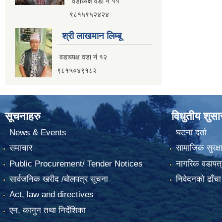
वडाध्यक्ष वडा नं ११
९८१५९५२४२४
श्री लाखमान लिम्बू
वडाध्यक्ष वडा नं १२
९८१५०४९१८२
सूचनाहरु
विधुतीय शुस
News & Events
घटना दर्ता
समाचार
सामाजिक सुरक्ष
Public Procurement/ Tender Notices
नागरिक वडापत्
सार्वजनिक खरीद /बोलपत्र सूचना
निवेदनको ढाँचा
Act, law and directives
एन, कानुन तथा निर्देशिका