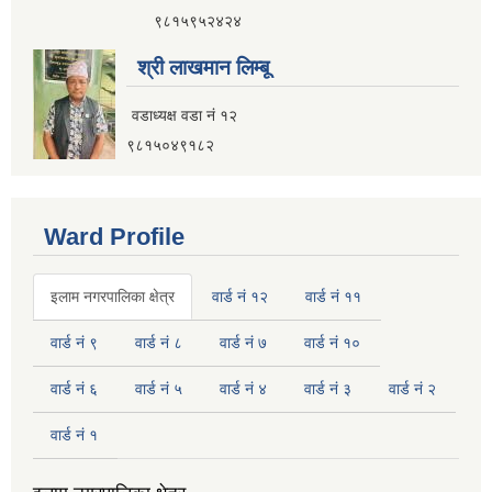
नगर यातायात गुरु योजना (MTMP) प्राविधिक तथा आर्थिक प्रस्ताव आह्वानको सूचना
९८१५९५२४२४
श्री लाखमान लिम्बू
वडाध्यक्ष वडा नं १२
पुराना जिन्सी मालसामान लिलाम बिक्रीसम्बन्धी मिति २०७५।४।२२ को तेस्रो पटकको सूचना
९८१५०४९१८२
Ward Profile
इलाम नगरपालिका क्षेत्र
वार्ड नं १२
वार्ड नं ११
वार्ड नं ९
वार्ड नं ८
वार्ड नं ७
वार्ड नं १०
वार्ड नं ६
वार्ड नं ५
वार्ड नं ४
वार्ड नं ३
वार्ड नं २
वार्ड नं १