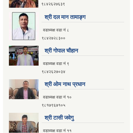
९८४२६२७६३९
इलाम नगरपालिका कार्यालय भवन निर्माणको शिलवन्दी वोलपत्र आब्हान सम्वन्धि सूचना
श्री दल मान तामाङ्ग
वडाध्यक्ष वडा नं ८
९८४२७२८३००
श्री गाेपाल चाैहान
वडाध्यक्ष वडा नं ९
९८४२६२७०३४
श्री ओम नाथ प्रधान
वडाध्यक्ष वडा नं १०
९८१७९६७१०५
श्री टासी जवेगु
इलाम नगरपालिकाको भू-उपयोग योजना तयार गर्ने काममा प्राविधिक तथा आर्थिक प्रस्ताव आव्हान सम्वन्धि सूचना
वडाध्यक्ष वडा नं ११