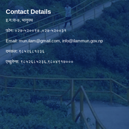
Contact Details
इ.न.पा-७, भानुपथ
फोन: ०२७-५२००९७ ,०२७-५२००३१
Email:
mun.ilam@gmail.com
,
info@ilammun.gov.np
दमकल: ९८५२६८१२३६
एम्बुलेन्स: ९८५२६८५२३६,९८०४९१७०००