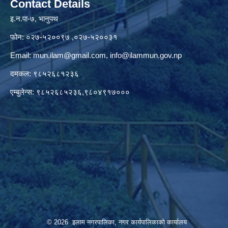
Contact Details
इ.न.पा-७, भानुपथ
फोन: ०२७-५२००९७ ,०२७-५२००३१
Email:
mun.ilam@gmail.com
,
info@ilammun.gov.np
दमकल: ९८५२६८१२३६
एम्बुलेन्स: ९८५२६८५२३६,९८०४९१७०००
© 2026 इलाम नगरपालिका, नगर कार्यपालिकाको कार्यालय