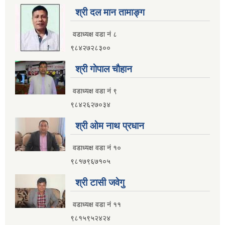
श्री दल मान तामाङ्ग
वडाध्यक्ष वडा नं ८
९८४२७२८३००
श्री गाेपाल चाैहान
वडाध्यक्ष वडा नं ९
९८४२६२७०३४
श्री ओम नाथ प्रधान
वडाध्यक्ष वडा नं १०
९८१७९६७१०५
श्री टासी जवेगु
वडाध्यक्ष वडा नं ११
९८१५९५२४२४