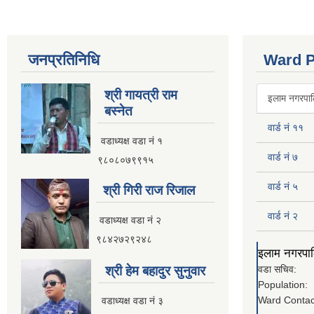
जनप्रतिनिधि
Ward P
श्री गायत्री राम
इलाम नगरपालि
बस्नेत
वार्ड नं ११
वडाध्यक्ष वडा न‌ं १
वार्ड नं ७
९८०८०७९९१५
वार्ड नं ५
श्री गिरी राज रिजाल
वार्ड नं २
वडाध्यक्ष वडा नं २
९८४२७२९२४८
इलाम नगरपालि
श्री हेम बहादुर सुनुवार
वडा सचिव:
Population:
Ward Contac
वडाध्यक्ष वडा नं ३