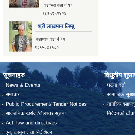
वडाध्यक्ष वडा नं ११
९८१५९५२४२४
श्री लाखमान लिम्बू
वडाध्यक्ष वडा नं १२
९८१५०४९१८२
सूचनाहरु
विधुतीय शुस
News & Events
घटना दर्ता
समाचार
सामाजिक सुरक्ष
Public Procurement/ Tender Notices
नागरिक वडापत्
सार्वजनिक खरीद /बोलपत्र सूचना
निवेदनको ढाँचा
Act, law and directives
एन, कानुन तथा निर्देशिका