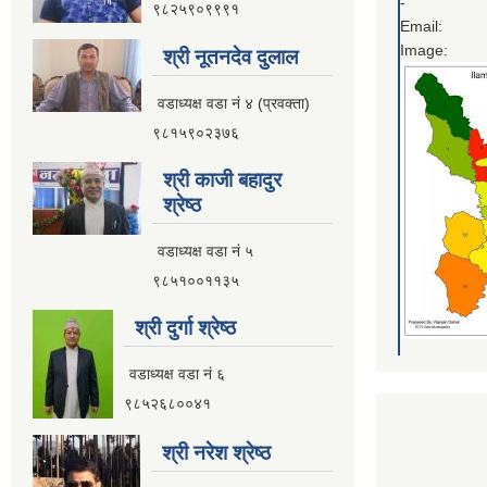
-
९८२५९०९९९१
Email:
Image:
श्री नूतनदेव दुलाल
वडाध्यक्ष वडा नं ४ (प्रवक्ता)
९८१५९०२३७६
श्री काजी बहादुर
श्रेष्ठ
वडाध्यक्ष वडा नं ५
९८५१००११३५
श्री दुर्गा श्रेष्ठ
वडाध्यक्ष वडा नं ६
९८५२६८००४१
श्री नरेश श्रेष्ठ