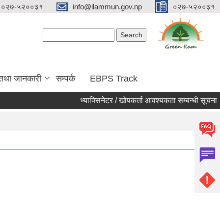
०२७-५२००३१
info@ilammun.gov.np
०२७-५२००३१
Search form
Search
 तथा जानकारी
सम्पर्क
EBPS Track
भ्याक्सिनेटर / खोपकर्ता आवश्यकता सम्बन्धी सूचना ।