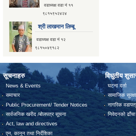
वडाध्यक्ष वडा नं ११
९८१५९५२४२४
श्री लाखमान लिम्बू
वडाध्यक्ष वडा नं १२
९८१५०४९१८२
सूचनाहरु
विधुतीय शुस
News & Events
घटना दर्ता
समाचार
सामाजिक सुरक्ष
Public Procurement/ Tender Notices
नागरिक वडापत्
सार्वजनिक खरीद /बोलपत्र सूचना
निवेदनको ढाँचा
Act, law and directives
एन, कानुन तथा निर्देशिका