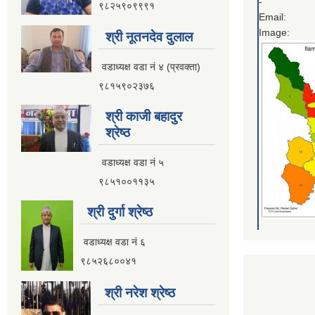
-
९८२५९०९९९१
Email:
Image:
श्री नूतनदेव दुलाल
वडाध्यक्ष वडा नं ४ (प्रवक्ता)
९८१५९०२३७६
श्री काजी बहादुर
श्रेष्ठ
वडाध्यक्ष वडा नं ५
९८५१००११३५
श्री दुर्गा श्रेष्ठ
वडाध्यक्ष वडा नं ६
९८५२६८००४१
श्री नरेश श्रेष्ठ