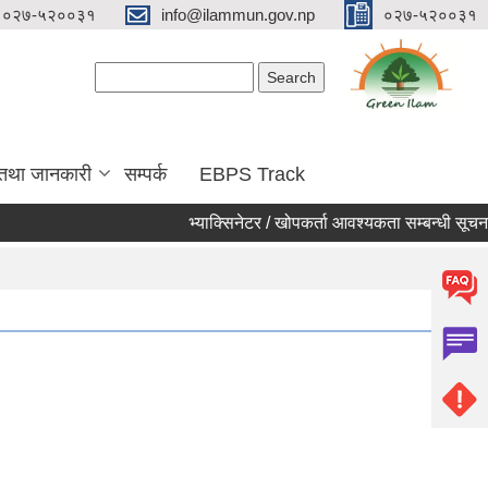
०२७-५२००३१
info@ilammun.gov.np
०२७-५२००३१
Search form
Search
 तथा जानकारी
सम्पर्क
EBPS Track
भ्याक्सिनेटर / खोपकर्ता आवश्यकता सम्बन्धी सूचना ।