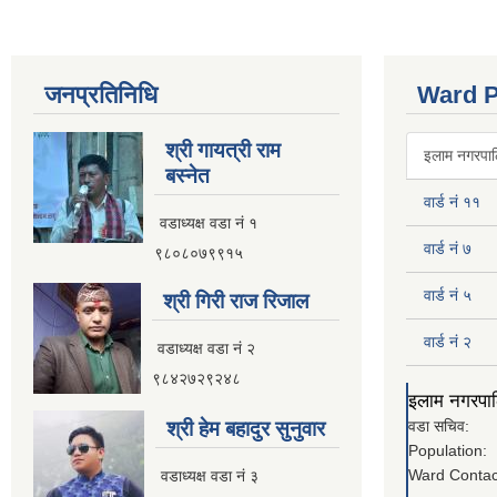
जनप्रतिनिधि
Ward P
श्री गायत्री राम
इलाम नगरपालि
बस्नेत
वार्ड नं ११
वडाध्यक्ष वडा न‌ं १
वार्ड नं ७
९८०८०७९९१५
वार्ड नं ५
श्री गिरी राज रिजाल
वार्ड नं २
वडाध्यक्ष वडा नं २
९८४२७२९२४८
इलाम नगरपालि
श्री हेम बहादुर सुनुवार
वडा सचिव:
Population:
Ward Contac
वडाध्यक्ष वडा नं ३