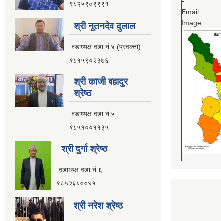
-
९८२५९०९९९१
Email:
Image:
श्री नूतनदेव दुलाल
वडाध्यक्ष वडा नं ४ (प्रवक्ता)
९८१५९०२३७६
श्री काजी बहादुर
श्रेष्ठ
वडाध्यक्ष वडा नं ५
९८५१००११३५
श्री दुर्गा श्रेष्ठ
वडाध्यक्ष वडा नं ६
९८५२६८००४१
श्री नरेश श्रेष्ठ