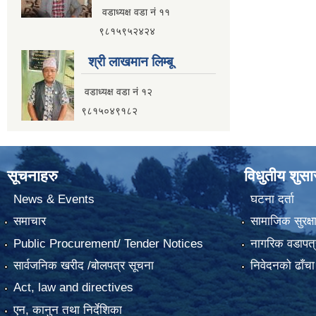
वडाध्यक्ष वडा नं ११
९८१५९५२४२४
श्री लाखमान लिम्बू
वडाध्यक्ष वडा नं १२
९८१५०४९१८२
सूचनाहरु
विधुतीय शुस
News & Events
घटना दर्ता
समाचार
सामाजिक सुरक्ष
Public Procurement/ Tender Notices
नागरिक वडापत्
सार्वजनिक खरीद /बोलपत्र सूचना
निवेदनको ढाँचा
Act, law and directives
एन, कानुन तथा निर्देशिका