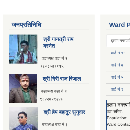
जनप्रतिनिधि
Ward P
श्री गायत्री राम
इलाम नगरपालि
बस्नेत
वार्ड नं ११
वडाध्यक्ष वडा न‌ं १
वार्ड नं ७
९८०८०७९९१५
वार्ड नं ५
श्री गिरी राज रिजाल
वार्ड नं २
वडाध्यक्ष वडा नं २
९८४२७२९२४८
इलाम नगरपालि
श्री हेम बहादुर सुनुवार
वडा सचिव:
Population:
Ward Contac
वडाध्यक्ष वडा नं ३