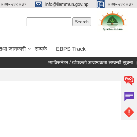
०२७-५२००३१
info@ilammun.gov.np
०२७-५२००३१
Search form
Search
 तथा जानकारी
सम्पर्क
EBPS Track
भ्याक्सिनेटर / खोपकर्ता आवश्यकता सम्बन्धी सूचना ।