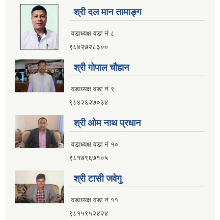
श्री दल मान तामाङ्ग
वडाध्यक्ष वडा नं ८
९८४२७२८३००
श्री गाेपाल चाैहान
वडाध्यक्ष वडा नं ९
९८४२६२७०३४
श्री ओम नाथ प्रधान
वडाध्यक्ष वडा नं १०
९८१७९६७१०५
श्री टासी जवेगु
वडाध्यक्ष वडा नं ११
९८१५९५२४२४