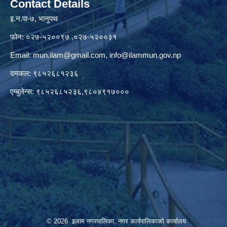
Contact Details
इ.न.पा-७, भानुपथ
फोन: ०२७-५२००९७ ,०२७-५२००३१
Email:
mun.ilam@gmail.com
,
info@ilammun.gov.np
दमकल: ९८५२६८१२३६
एम्बुलेन्स: ९८५२६८५२३६,९८०४९१७०००
© 2026 इलाम नगरपालिका, नगर कार्यपालिकाको कार्यालय