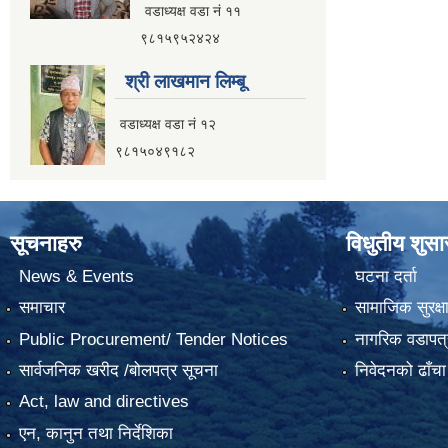
वडाध्यक्ष वडा नं ११
९८१५९५२४२४
श्री लाखमान लिम्बू
वडाध्यक्ष वडा नं १२
९८१५०४९१८२
सूचनाहरु
विधुतीय शुस
News & Events
घटना दर्ता
समाचार
सामाजिक सुरक्ष
Public Procurement/ Tender Notices
नागरिक वडापत्
सार्वजनिक खरीद /बोलपत्र सूचना
निवेदनको ढाँचा
Act, law and directives
एन, कानुन तथा निर्देशिका