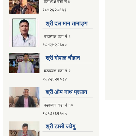
वडाध्यक्ष वडा नं ७
९८४२६२७६३९
श्री दल मान तामाङ्ग
वडाध्यक्ष वडा नं ८
९८४२७२८३००
श्री गाेपाल चाैहान
वडाध्यक्ष वडा नं ९
९८४२६२७०३४
श्री ओम नाथ प्रधान
वडाध्यक्ष वडा नं १०
९८१७९६७१०५
श्री टासी जवेगु