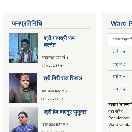
जनप्रतिनिधि
Ward P
श्री गायत्री राम
इलाम नगरपालि
बस्नेत
वार्ड नं ११
वडाध्यक्ष वडा न‌ं १
वार्ड नं ७
९८०८०७९९१५
वार्ड नं ५
श्री गिरी राज रिजाल
वार्ड नं २
वडाध्यक्ष वडा नं २
९८४२७२९२४८
इलाम नगरपालि
श्री हेम बहादुर सुनुवार
वडा सचिव:
Population:
Ward Contac
वडाध्यक्ष वडा नं ३
-