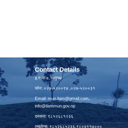
Contact Details
इ.न.पा-७, भानुपथ
फोन: ०२७-५२००९७ ,०२७-५२००३१
Email:
mun.ilam@gmail.com
,
info@ilammun.gov.np
दमकल: ९८५२६८१२३६
एम्बुलेन्स: ९८५२६८५२३६,९८०४९१७०००