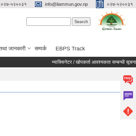
०२७-५२००३१
info@ilammun.gov.np
०२७-५२००३१
Search form
Search
 तथा जानकारी
सम्पर्क
EBPS Track
भ्याक्सिनेटर / खोपकर्ता आवश्यकता सम्बन्धी सूचना ।