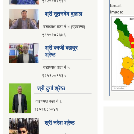
९८२५९०९९९१
Email:
Image:
श्री नूतनदेव दुलाल
वडाध्यक्ष वडा नं ४ (प्रवक्ता)
९८१५९०२३७६
श्री काजी बहादुर
श्रेष्ठ
वडाध्यक्ष वडा नं ५
९८५१००११३५
श्री दुर्गा श्रेष्ठ
वडाध्यक्ष वडा नं ६
९८५२६८००४१
श्री नरेश श्रेष्ठ