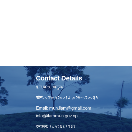
Contact Details
इ.न.पा-७, भानुपथ
फोन: ०२७-५२००९७ ,०२७-५२००३१
Email:
mun.ilam@gmail.com
,
info@ilammun.gov.np
दमकल: ९८५२६८१२३६