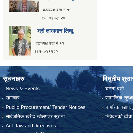
वडाध्यक्ष वडा नं ११
९८१५९५२४२४
श्री लाखमान लिम्बू
वडाध्यक्ष वडा नं १२
९८१५०४९१८२
सूचनाहरु
विधुतीय शुस
News & Events
घटना दर्ता
समाचार
सामाजिक सुरक्ष
Public Procurement/ Tender Notices
नागरिक वडापत्
सार्वजनिक खरीद /बोलपत्र सूचना
निवेदनको ढाँचा
Act, law and directives