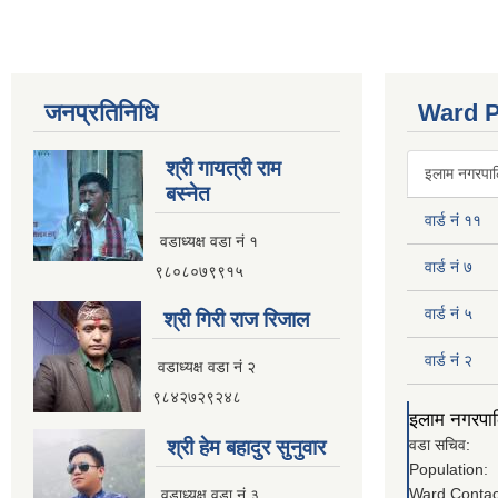
जनप्रतिनिधि
Ward P
श्री गायत्री राम
इलाम नगरपालि
बस्नेत
वार्ड नं ११
वडाध्यक्ष वडा न‌ं १
वार्ड नं ७
९८०८०७९९१५
वार्ड नं ५
श्री गिरी राज रिजाल
वार्ड नं २
वडाध्यक्ष वडा नं २
९८४२७२९२४८
इलाम नगरपालि
श्री हेम बहादुर सुनुवार
वडा सचिव:
Population:
Ward Contac
वडाध्यक्ष वडा नं ३