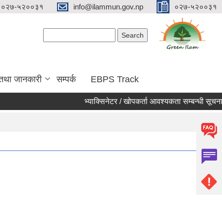
०२७-५२००३१
info@ilammun.gov.np
०२७-५२००३१
Search form
Search
 तथा जानकारी
सम्पर्क
EBPS Track
भ्याक्सिनेटर / खोपकर्ता आवश्यकता सम्बन्धी सूचना ।