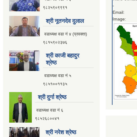
-
९८२५९०९९९१
Email:
Image:
श्री नूतनदेव दुलाल
वडाध्यक्ष वडा नं ४ (प्रवक्ता)
९८१५९०२३७६
श्री काजी बहादुर
श्रेष्ठ
वडाध्यक्ष वडा नं ५
९८५१००११३५
श्री दुर्गा श्रेष्ठ
वडाध्यक्ष वडा नं ६
९८५२६८००४१
श्री नरेश श्रेष्ठ