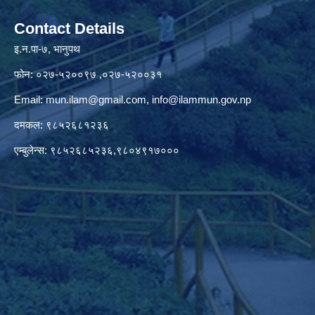
Contact Details
इ.न.पा-७, भानुपथ
फोन: ०२७-५२००९७ ,०२७-५२००३१
Email:
mun.ilam@gmail.com
,
info@ilammun.gov.np
दमकल: ९८५२६८१२३६
एम्बुलेन्स: ९८५२६८५२३६,९८०४९१७०००