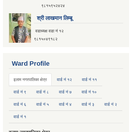
नगर यातायात गुरु योजना (MTMP) प्राविधिक तथा आर्थिक प्रस्ताव आह्वानको सूचना
९८१५९५२४२४
श्री लाखमान लिम्बू
वडाध्यक्ष वडा नं १२
पुराना जिन्सी मालसामान लिलाम बिक्रीसम्बन्धी मिति २०७५।४।२२ को तेस्रो पटकको सूचना
९८१५०४९१८२
Ward Profile
इलाम नगरपालिका क्षेत्र
वार्ड नं १२
वार्ड नं ११
वार्ड नं ९
वार्ड नं ८
वार्ड नं ७
वार्ड नं १०
वार्ड नं ६
वार्ड नं ५
वार्ड नं ४
वार्ड नं ३
वार्ड नं २
वार्ड नं १