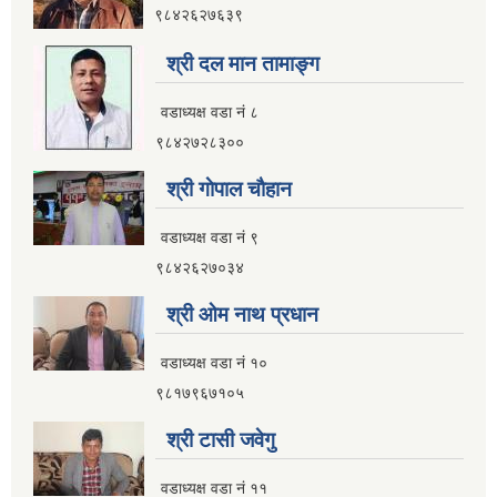
९८४२६२७६३९
इलाम नगरपालिका कार्यालय भवन निर्माणको शिलवन्दी वोलपत्र आब्हान सम्वन्धि सूचना
श्री दल मान तामाङ्ग
वडाध्यक्ष वडा नं ८
९८४२७२८३००
श्री गाेपाल चाैहान
वडाध्यक्ष वडा नं ९
९८४२६२७०३४
श्री ओम नाथ प्रधान
वडाध्यक्ष वडा नं १०
९८१७९६७१०५
श्री टासी जवेगु
इलाम नगरपालिकाको भू-उपयोग योजना तयार गर्ने काममा प्राविधिक तथा आर्थिक प्रस्ताव आव्हान सम्वन्धि सूचना
वडाध्यक्ष वडा नं ११