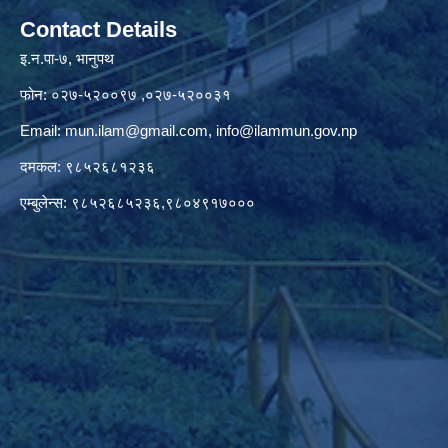
Contact Details
इ.न.पा-७, भानुपथ
फोन: ०२७-५२००९७ ,०२७-५२००३१
Email:
mun.ilam@gmail.com
,
info@ilammun.gov.np
दमकल: ९८५२६८१२३६
एम्बुलेन्स: ९८५२६८५२३६,९८०४९१७०००