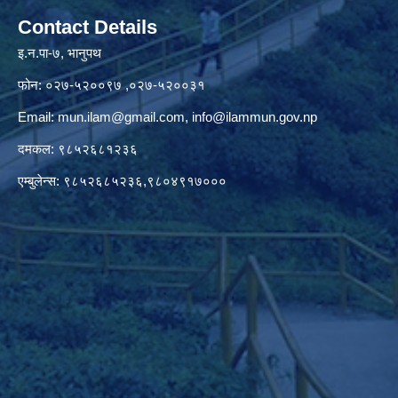
Contact Details
इ.न.पा-७, भानुपथ
फोन: ०२७-५२००९७ ,०२७-५२००३१
Email:
mun.ilam@gmail.com
,
info@ilammun.gov.np
दमकल: ९८५२६८१२३६
एम्बुलेन्स: ९८५२६८५२३६,९८०४९१७०००