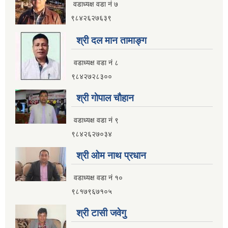
वडाध्यक्ष वडा नं ७
इलाम नगरपालिका कार्यालय भवन निर्माणको शिलवन्दी वोलपत्र आब्हान सम्वन्धि सूचना
९८४२६२७६३९
श्री दल मान तामाङ्ग
वडाध्यक्ष वडा नं ८
९८४२७२८३००
श्री गाेपाल चाैहान
वडाध्यक्ष वडा नं ९
९८४२६२७०३४
श्री ओम नाथ प्रधान
वडाध्यक्ष वडा नं १०
९८१७९६७१०५
इलाम नगरपालिकाको भू-उपयोग योजना तयार गर्ने काममा प्राविधिक तथा आर्थिक प्रस्ताव आव्हान सम्वन्धि सूचना
श्री टासी जवेगु