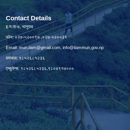
Contact Details
इ.न.पा-७, भानुपथ
फोन: ०२७-५२००९७ ,०२७-५२००३१
Email:
mun.ilam@gmail.com
,
info@ilammun.gov.np
दमकल: ९८५२६८१२३६
एम्बुलेन्स: ९८५२६८५२३६,९८०४९१७०००