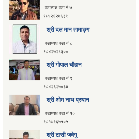
वडाध्यक्ष वडा नं ७
इलाम नगरपालिका कार्यालय भवन निर्माणको शिलवन्दी वोलपत्र आब्हान सम्वन्धि सूचना
९८४२६२७६३९
श्री दल मान तामाङ्ग
वडाध्यक्ष वडा नं ८
९८४२७२८३००
श्री गाेपाल चाैहान
वडाध्यक्ष वडा नं ९
९८४२६२७०३४
श्री ओम नाथ प्रधान
वडाध्यक्ष वडा नं १०
९८१७९६७१०५
इलाम नगरपालिकाको भू-उपयोग योजना तयार गर्ने काममा प्राविधिक तथा आर्थिक प्रस्ताव आव्हान सम्वन्धि सूचना
श्री टासी जवेगु