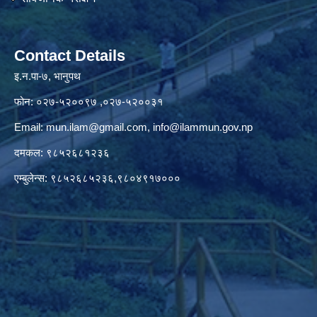
Contact Details
इ.न.पा-७, भानुपथ
फोन: ०२७-५२००९७ ,०२७-५२००३१
Email:
mun.ilam@gmail.com
,
info@ilammun.gov.np
दमकल: ९८५२६८१२३६
एम्बुलेन्स: ९८५२६८५२३६,९८०४९१७०००