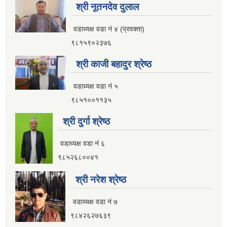
श्री नूतनदेव दुलाल
इलाम नगरपालिका कार्यालय भवन निर्माणको शिलवन्दी वोलपत्र आब्हान सम्वन्धि सूचना
वडाध्यक्ष वडा नं ४ (प्रवक्ता)
९८१५९०२३७६
श्री काजी बहादुर श्रेष्ठ
वडाध्यक्ष वडा नं ५
९८५१००११३५
श्री दुर्गा श्रेष्ठ
वडाध्यक्ष वडा नं ६
९८५२६८००४१
श्री नरेश श्रेष्ठ
वडाध्यक्ष वडा नं ७
इलाम नगरपालिकाको भू-उपयोग योजना तयार गर्ने काममा प्राविधिक तथा आर्थिक प्रस्ताव आव्हान सम्वन्धि सूचना
९८४२६२७६३९