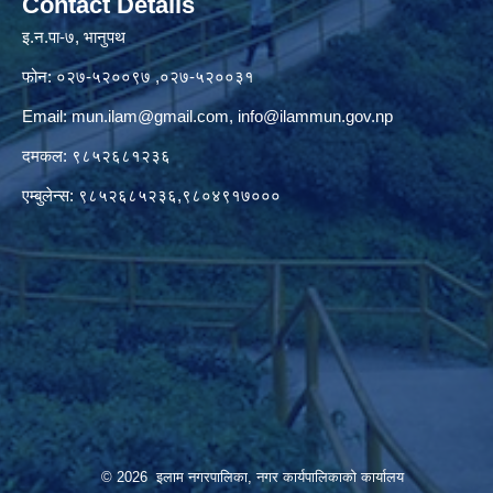
Contact Details
इ.न.पा-७, भानुपथ
फोन: ०२७-५२००९७ ,०२७-५२००३१
Email:
mun.ilam@gmail.com
,
info@ilammun.gov.np
दमकल: ९८५२६८१२३६
एम्बुलेन्स: ९८५२६८५२३६,९८०४९१७०००
© 2026 इलाम नगरपालिका, नगर कार्यपालिकाको कार्यालय