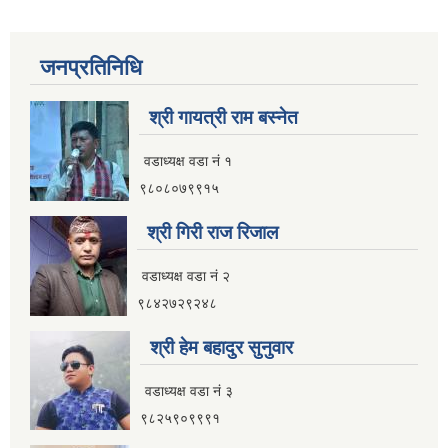
जनप्रतिनिधि
श्री गायत्री राम बस्नेत
वडाध्यक्ष वडा न‌ं १
९८०८०७९९१५
श्री गिरी राज रिजाल
वडाध्यक्ष वडा नं २
९८४२७२९२४८
श्री हेम बहादुर सुनुवार
वडाध्यक्ष वडा नं ३
९८२५९०९९९१