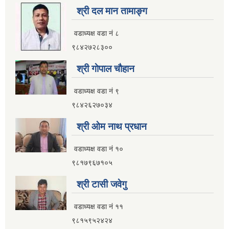
नगर यातायात गुरु योजना (MTMP) प्राविधिक तथा आर्थिक प्रस्ताव आह्वानको सूचना
श्री दल मान तामाङ्ग
वडाध्यक्ष वडा नं ८
९८४२७२८३००
पुराना जिन्सी मालसामान लिलाम बिक्रीसम्बन्धी मिति २०७५।४।२२ को तेस्रो पटकको सूचना
श्री गाेपाल चाैहान
वडाध्यक्ष वडा नं ९
९८४२६२७०३४
श्री ओम नाथ प्रधान
वडाध्यक्ष वडा नं १०
९८१७९६७१०५
श्री टासी जवेगु
वडाध्यक्ष वडा नं ११
९८१५९५२४२४